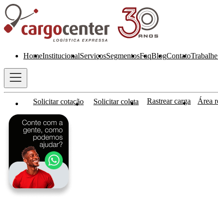
Home
Institucional
Serviços
Segmentos
Faq
Blog
Contato
Trabalhe
Rastrear carga
Área re
Solicitar cotação
Solicitar coleta