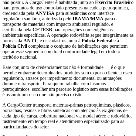
não possui. A CargoCenter é habilitada junto ao
Exército Brasileiro
para produtos de uso controlado presentes na cadeia petroquímica,
credenciada pela
ANVISA
para substâncias com interface
regulatória sanitária, autorizada pelo
IBAMA/MMA
para o
transporte de materiais com impacto ambiental regulado, e
certificada pela
CETESB
para operações com exigências
ambientais específicas. A operação rodoviária segue integralmente as
normas da
ANTT
, e os cadastros junto à
Polícia Federal
e à
Polícia Civil
completam o conjunto de habilitações que permitem
operar esse segmento com total conformidade legal em todo o
território nacional.
Esse conjunto de credenciamentos não é formalidade — é o que
permite embarcar determinados produtos sem expor o cliente a risco
regulatório, atrasos por impedimento documental ou autuações
durante o transporte. Para quem trabalha com insumos
petroquímicos, escolher um parceiro logístico sem essas habilitações
é assumir um risco que não precisa existir.
A CargoCenter transporta matérias-primas petroquímicas, plásticos,
borrachas, resinas e fibras sintéticas com atenção às exigências de
cada tipo de carga, cobertura nacional via modal aéreo e rodoviário,
rastreamento em tempo real e atendimento especializado para as
particularidades do setor.