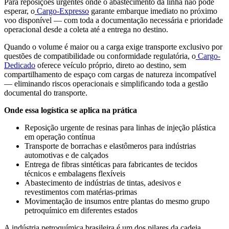
Para reposições urgentes onde o abastecimento da linha não pode
esperar, o
Cargo-Expresso
garante embarque imediato no próximo
voo disponível — com toda a documentação necessária e prioridade
operacional desde a coleta até a entrega no destino.
Quando o volume é maior ou a carga exige transporte exclusivo por
questões de compatibilidade ou conformidade regulatória, o
Cargo-
Dedicado
oferece veículo próprio, direto ao destino, sem
compartilhamento de espaço com cargas de natureza incompatível
— eliminando riscos operacionais e simplificando toda a gestão
documental do transporte.
Onde essa logística se aplica na prática
Reposição urgente de resinas para linhas de injeção plástica
em operação contínua
Transporte de borrachas e elastômeros para indústrias
automotivas e de calçados
Entrega de fibras sintéticas para fabricantes de tecidos
técnicos e embalagens flexíveis
Abastecimento de indústrias de tintas, adesivos e
revestimentos com matérias-primas
Movimentação de insumos entre plantas do mesmo grupo
petroquímico em diferentes estados
A indústria petroquímica brasileira é um dos pilares da cadeia