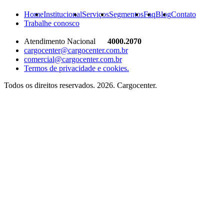
Home
Institucional
Serviços
Segmentos
Faq
Blog
Contato
Trabalhe conosco
Atendimento Nacional
4000.2070
cargocenter@cargocenter.com.br
comercial@cargocenter.com.br
Termos de privacidade e cookies.
Todos os direitos reservados. 2026. Cargocenter.
Home
Institucional
Serviços
Segmentos
Faq
Blog
Contato
Trabalhe conosco
Solicitar cotação
Solicitar coleta
Rastrear carga
Área restrita