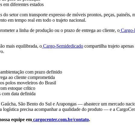
s em diferentes estados
tas do setor com transporte expresso de móveis prontos, peças, painéis
nto em tempo real em todo o trajeto nacional.
ometer a linha de produção ou o prazo de entrega ao cliente, o
Cargo-
o mais equilibrada, o
Cargo-Semidedicado
compartilha trajeto apenas
vo.
e ambientação com prazo definido
rega ao cliente comprometida
os polos moveleiros do Brasil
com estoque crítico
s com data definida
 Gaúcha, São Bento do Sul e Arapongas — abastece um mercado nacional
a logística precisa acompanhar a qualidade do produto — e a CargoCente
nossa equipe em
cargocenter.com.br/contato
.