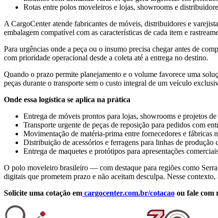
Rotas entre polos moveleiros e lojas, showrooms e distribuidore
A CargoCenter atende fabricantes de móveis, distribuidores e varejis
embalagem compatível com as características de cada item e rastreame
Para urgências onde a peça ou o insumo precisa chegar antes de compr
com prioridade operacional desde a coleta até a entrega no destino.
Quando o prazo permite planejamento e o volume favorece uma soluçã
peças durante o transporte sem o custo integral de um veículo exclusi
Onde essa logística se aplica na prática
Entrega de móveis prontos para lojas, showrooms e projetos d
Transporte urgente de peças de reposição para pedidos com ent
Movimentação de matéria-prima entre fornecedores e fábricas n
Distribuição de acessórios e ferragens para linhas de produção 
Entrega de maquetes e protótipos para apresentações comerciai
O polo moveleiro brasileiro — com destaque para regiões como Serra
digitais que prometem prazo e não aceitam desculpa. Nesse contexto, 
Solicite uma cotação em
cargocenter.com.br/cotacao
ou fale com 