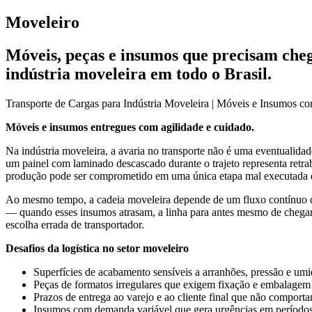
Moveleiro
Móveis, peças e insumos que precisam cheg
indústria moveleira em todo o Brasil.
Transporte de Cargas para Indústria Moveleira | Móveis e Insumos c
Móveis e insumos entregues com agilidade e cuidado.
Na indústria moveleira, a avaria no transporte não é uma eventuali
um painel com laminado descascado durante o trajeto representa retrab
produção pode ser comprometido em uma única etapa mal executada d
Ao mesmo tempo, a cadeia moveleira depende de um fluxo contínuo de 
— quando esses insumos atrasam, a linha para antes mesmo de chegar 
escolha errada de transportador.
Desafios da logística no setor moveleiro
Superfícies de acabamento sensíveis a arranhões, pressão e umi
Peças de formatos irregulares que exigem fixação e embalagem 
Prazos de entrega ao varejo e ao cliente final que não comporta
Insumos com demanda variável que gera urgências em períodos