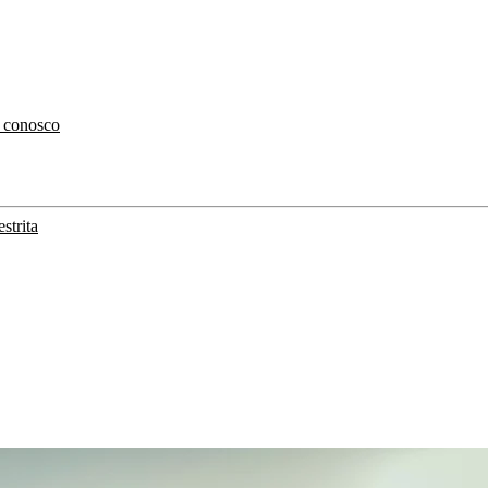
 conosco
strita