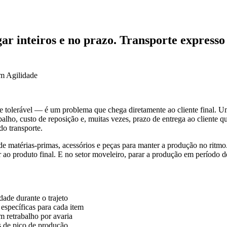
ar inteiros e no prazo. Transporte express
om Agilidade
dade tolerável — é um problema que chega diretamente ao cliente fina
alho, custo de reposição e, muitas vezes, prazo de entrega ao cliente 
o transporte.
matérias-primas, acessórios e peças para manter a produção no ritmo.
ao produto final. E no setor moveleiro, parar a produção em período 
dade durante o trajeto
específicas para cada item
m retrabalho por avaria
 de pico de produção