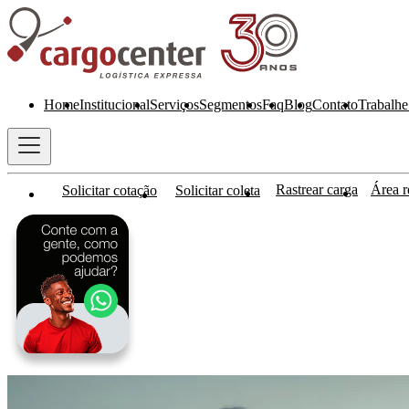
Home
Institucional
Serviços
Segmentos
Faq
Blog
Contato
Trabalhe
Rastrear carga
Área re
Solicitar cotação
Solicitar coleta