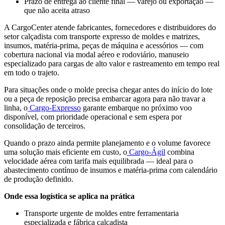
Prazo de entrega ao cliente final — varejo ou exportação —
que não aceita atraso
A CargoCenter atende fabricantes, fornecedores e distribuidores do
setor calçadista com transporte expresso de moldes e matrizes,
insumos, matéria-prima, peças de máquina e acessórios — com
cobertura nacional via modal aéreo e rodoviário, manuseio
especializado para cargas de alto valor e rastreamento em tempo real
em todo o trajeto.
Para situações onde o molde precisa chegar antes do início do lote
ou a peça de reposição precisa embarcar agora para não travar a
linha, o
Cargo-Expresso
garante embarque no próximo voo
disponível, com prioridade operacional e sem espera por
consolidação de terceiros.
Quando o prazo ainda permite planejamento e o volume favorece
uma solução mais eficiente em custo, o
Cargo-Ágil
combina
velocidade aérea com tarifa mais equilibrada — ideal para o
abastecimento contínuo de insumos e matéria-prima com calendário
de produção definido.
Onde essa logística se aplica na prática
Transporte urgente de moldes entre ferramentaria
especializada e fábrica calçadista