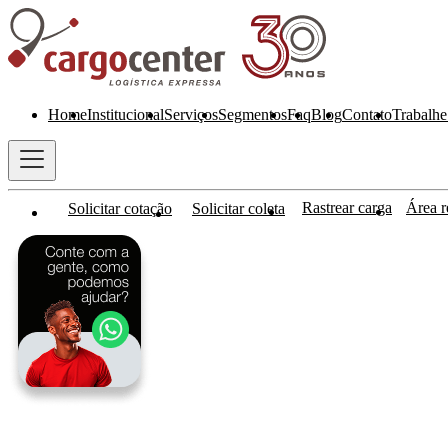
Home
Institucional
Serviços
Segmentos
Faq
Blog
Contato
Trabalhe
Rastrear carga
Área re
Solicitar cotação
Solicitar coleta