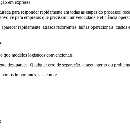
ação em expressa.
urada para responder rapidamente em todas as etapas do processo: rec
nvolve para empresas que precisam unir velocidade e eficiência operac
arecer rapidamente: atrasos recorrentes, falhas operacionais, custos e
e?
o que modelos logísticos convencionais.
mente desaparece. Qualquer erro de separação, atraso interno ou problem
 pontos importantes, tais como:
g.