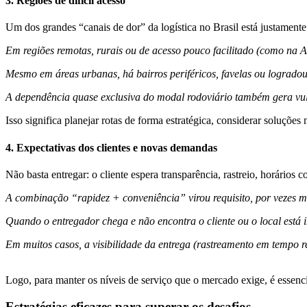
3. Regiões de difícil acesso
Um dos grandes “canais de dor” da logística no Brasil está justamente
Em regiões remotas, rurais ou de acesso pouco facilitado (como na Ama
Mesmo em áreas urbanas, há bairros periféricos, favelas ou logradour
A dependência quase exclusiva do modal rodoviário também gera vuln
Isso significa planejar rotas de forma estratégica, considerar soluções
4. Expectativas dos clientes e novas demandas
Não basta entregar: o cliente espera transparência, rastreio, horários 
A combinação “rapidez + conveniência” virou requisito, por vezes ma
Quando o entregador chega e não encontra o cliente ou o local está i
Em muitos casos, a visibilidade da entrega (rastreamento em tempo re
Logo, para manter os níveis de serviço que o mercado exige, é essenci
Estratégias eficazes para superar os desafios