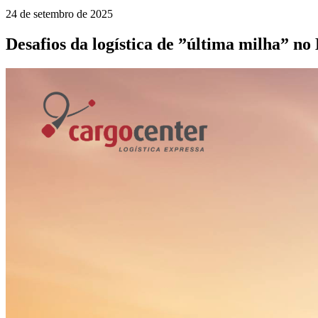
24 de setembro de 2025
Desafios da logística de ”última milha” no 