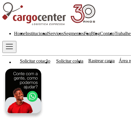
Home
Institucional
Serviços
Segmentos
Faq
Blog
Contato
Trabalhe
Rastrear carga
Área re
Solicitar cotação
Solicitar coleta