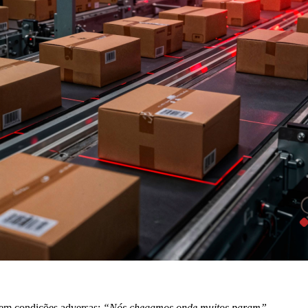
 em condições adversas:
“Nós chegamos onde muitos param”.