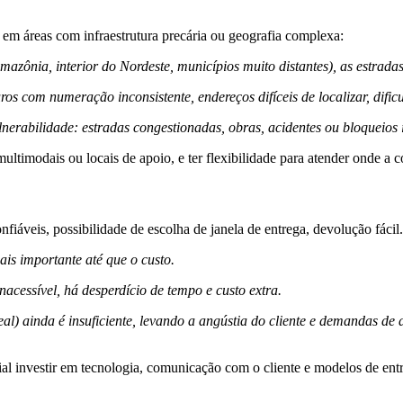
 em áreas com infraestrutura precária ou geografia complexa:
zônia, interior do Nordeste, municípios muito distantes), as estradas s
os com numeração inconsistente, endereços difíceis de localizar, dific
erabilidade: estradas congestionadas, obras, acidentes ou bloqueios
 multimodais ou locais de apoio, e ter flexibilidade para atender onde a 
confiáveis, possibilidade de escolha de janela de entrega, devolução fáci
is importante até que o custo.
nacessível, há desperdício de tempo e custo extra.
al) ainda é insuficiente, levando a angústia do cliente e demandas de 
al investir em tecnologia, comunicação com o cliente e modelos de entr