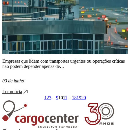
Empresas que lidam com transportes urgentes ou operações críticas
não podem depender apenas de…
03 de junho
Ler notícia
1
2
3
…
9
10
11
…
18
19
20